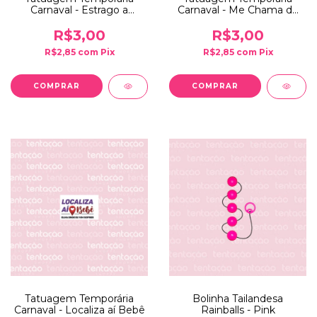
Carnaval - Estrago a
Carnaval - Me Chama de
Pessoa Amada
Boleto que Eu Dou Pro
Gasto
R$3,00
R$3,00
R$2,85
com
Pix
R$2,85
com
Pix
Tatuagem Temporária
Bolinha Tailandesa
Carnaval - Localiza aí Bebê
Rainballs - Pink