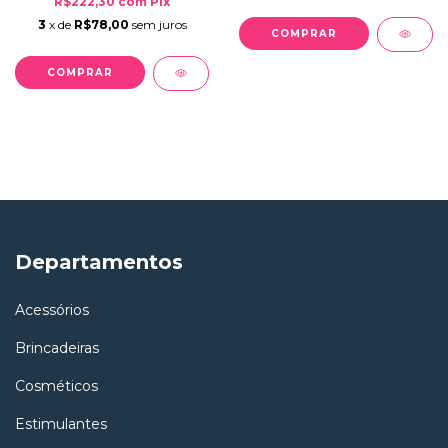
R$222,30
com
Pix
3
x de
R$78,00
sem juros
Departamentos
Acessórios
Brincadeiras
Cosméticos
Estimulantes