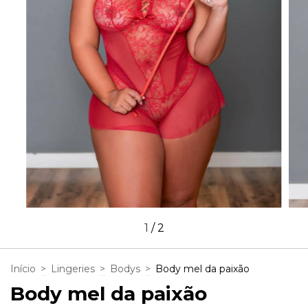
1
/
2
Início
>
Lingeries
>
Bodys
>
Body mel da paixão
Body mel da paixão