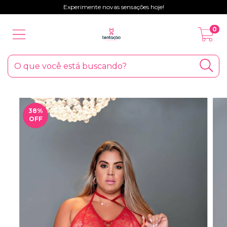
Experimente novas sensações hoje!
0
38
%
OFF