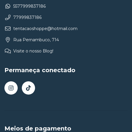
5577999837186
77999837186
tentacaoshoppe@hotmail.com
Rua Pernambuco, 714
Visite o nosso Blog!
Permaneça conectado
Meios de pagamento