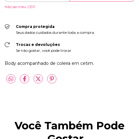
Não sei meu CEP
Compra protegida
Seus dados cuidados durante toda a compra.
Trocas e devoluções
Se não gostar, você pode trocar.
Body acompanhado de coleira em cetim.
Você Também Pode
Gostar...