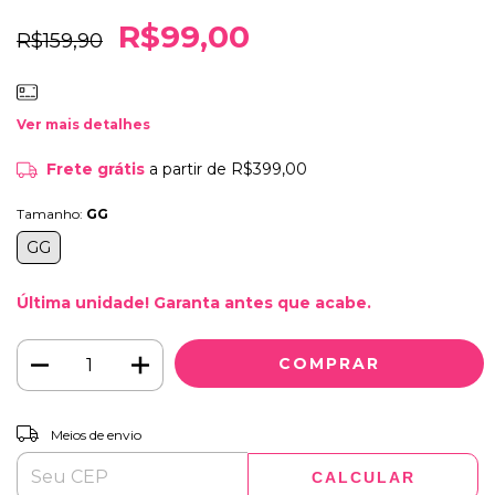
R$99,00
R$159,90
Ver mais detalhes
Frete grátis
a partir de
R$399,00
Tamanho:
GG
GG
Última unidade! Garanta antes que acabe.
ALTERAR CEP
Entregas para o CEP:
Meios de envio
CALCULAR