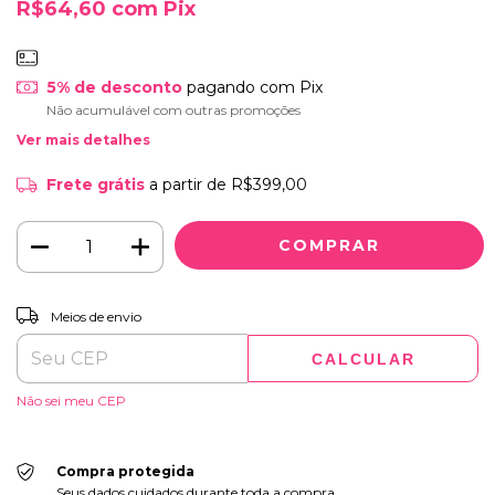
R$64,60
com
Pix
5% de desconto
pagando com Pix
Não acumulável com outras promoções
Ver mais detalhes
Frete grátis
a partir de
R$399,00
ALTERAR CEP
Entregas para o CEP:
Meios de envio
CALCULAR
Não sei meu CEP
Compra protegida
Seus dados cuidados durante toda a compra.