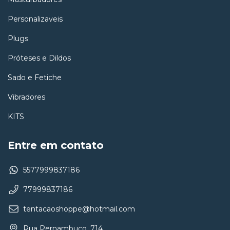
Personalizaveis
Plugs
Próteses e Dildos
Sado e Fetiche
Vibradores
KITS
Entre em contato
5577999837186
77999837186
tentacaoshoppe@hotmail.com
Rua Pernambuco, 714