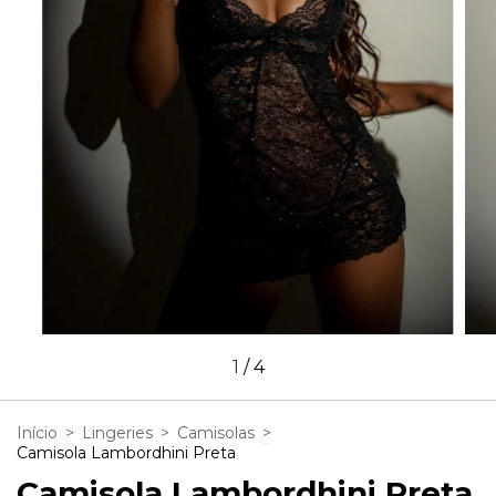
1
/
4
Início
>
Lingeries
>
Camisolas
>
Camisola Lambordhini Preta
Camisola Lambordhini Preta