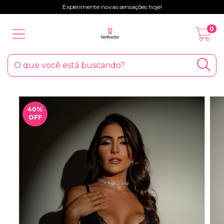
Experimente novas sensações hoje!
0
40
%
OFF