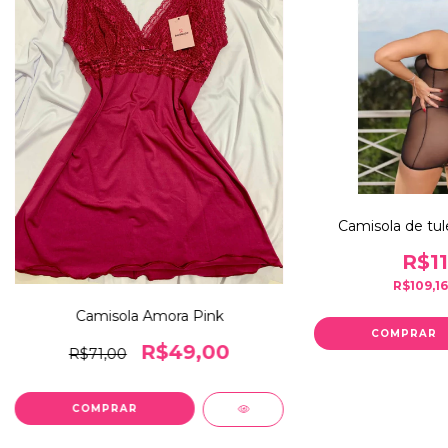
Camisola de tule
R$11
R$109,1
Camisola Amora Pink
COMPRAR
R$49,00
R$71,00
COMPRAR