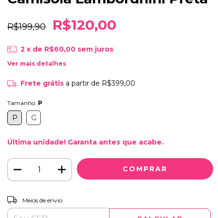
R$120,00
R$199,90
2
x de
R$60,00
sem juros
Ver mais detalhes
Frete grátis
a partir de
R$399,00
Tamanho:
P
P
G
Última unidade! Garanta antes que acabe.
ALTERAR CEP
Entregas para o CEP:
Meios de envio