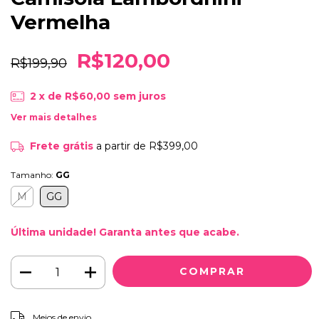
Vermelha
R$120,00
R$199,90
2
x de
R$60,00
sem juros
Ver mais detalhes
Frete grátis
a partir de
R$399,00
Tamanho:
GG
M
GG
Última unidade! Garanta antes que acabe.
ALTERAR CEP
Entregas para o CEP:
Meios de envio