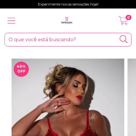
Experimente novas sensações hoje!
0
40
%
OFF