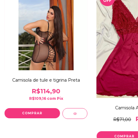
OFF
Camisola de tule e tigrina Preta
R$114,90
R$109,16
com
Pix
Camisola 
COMPRAR
R$71,00
COMPRAR