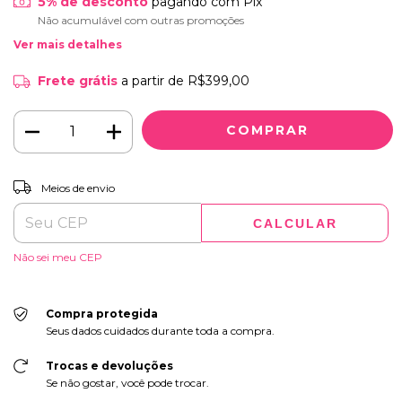
5% de desconto
pagando com Pix
Não acumulável com outras promoções
Ver mais detalhes
Frete grátis
a partir de
R$399,00
ALTERAR CEP
Entregas para o CEP:
Meios de envio
CALCULAR
Não sei meu CEP
Compra protegida
Seus dados cuidados durante toda a compra.
Trocas e devoluções
Se não gostar, você pode trocar.