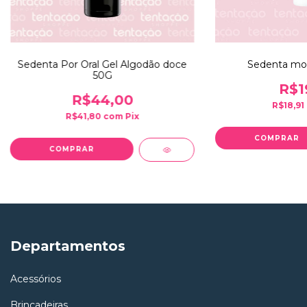
Sedenta Por Oral Gel Algodão doce
Sedenta mol
50G
R$1
R$44,00
R$18,91
R$41,80
com
Pix
Departamentos
Acessórios
Brincadeiras