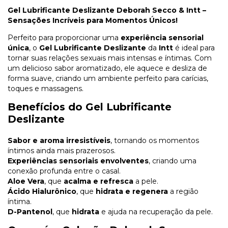
Gel Lubrificante Deslizante Deborah Secco & Intt –
Sensações Incríveis para Momentos Únicos!
Perfeito para proporcionar uma
experiência sensorial
única
, o
Gel Lubrificante Deslizante
da
Intt
é ideal para
tornar suas relações sexuais mais intensas e íntimas. Com
um delicioso sabor aromatizado, ele aquece e desliza de
forma suave, criando um ambiente perfeito para carícias,
toques e massagens.
Benefícios do Gel Lubrificante
Deslizante
Sabor e aroma irresistíveis
, tornando os momentos
íntimos ainda mais prazerosos.
Experiências sensoriais envolventes
, criando uma
conexão profunda entre o casal.
Aloe Vera
, que
acalma e refresca
a pele.
Ácido Hialurônico
, que
hidrata e regenera
a região
íntima.
D-Pantenol
, que
hidrata
e ajuda na recuperação da pele.