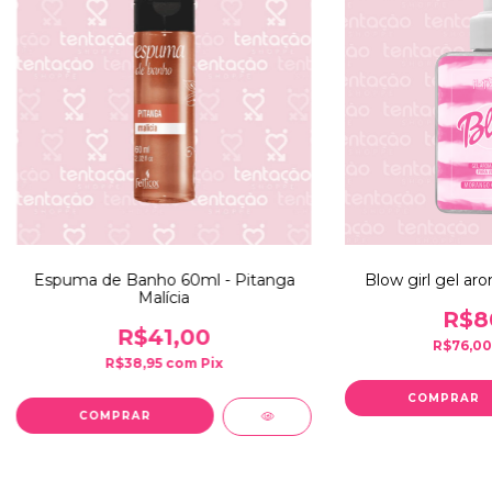
Espuma de Banho 60ml - Pitanga
Blow girl gel ar
Malícia
R$8
R$41,00
R$76,0
R$38,95
com
Pix