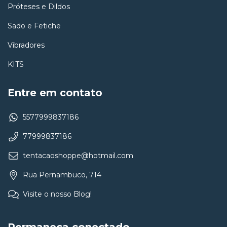
Próteses e Dildos
Sado e Fetiche
Vibradores
KITS
Entre em contato
5577999837186
77999837186
tentacaoshoppe@hotmail.com
Rua Pernambuco, 714
Visite o nosso Blog!
Permaneça conectado