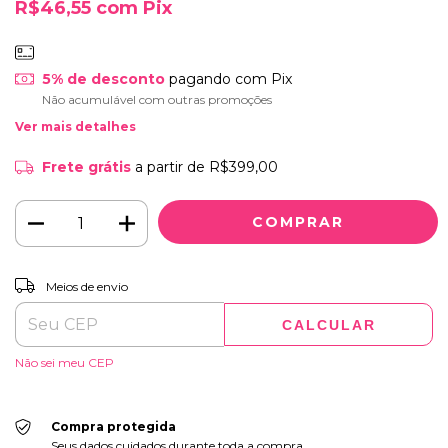
R$46,55
com
Pix
5% de desconto
pagando com Pix
Não acumulável com outras promoções
Ver mais detalhes
Frete grátis
a partir de
R$399,00
ALTERAR CEP
Entregas para o CEP:
Meios de envio
CALCULAR
Não sei meu CEP
Compra protegida
Seus dados cuidados durante toda a compra.