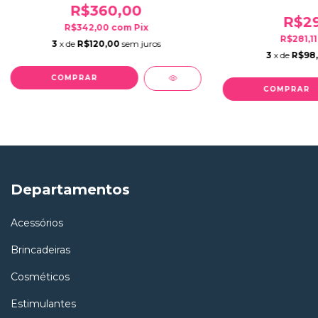
R$360,00
R$29
R$342,00
com
Pix
R$281,1
3
x de
R$120,00
sem juros
3
x de
R$98
Departamentos
Acessórios
Brincadeiras
Cosméticos
Estimulantes