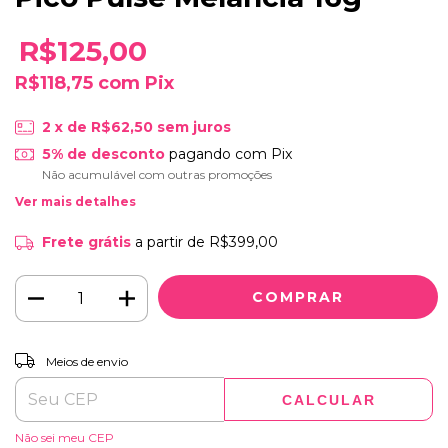
R$125,00
R$118,75
com
Pix
2
x de
R$62,50
sem juros
5% de desconto
pagando com Pix
Não acumulável com outras promoções
Ver mais detalhes
Frete grátis
a partir de
R$399,00
ALTERAR CEP
Entregas para o CEP:
Meios de envio
CALCULAR
Não sei meu CEP