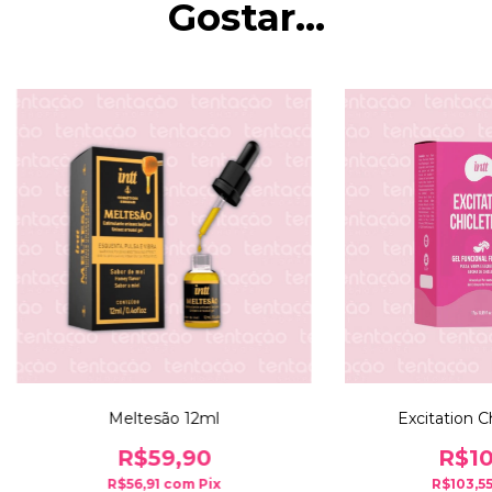
Gostar...
Meltesão 12ml
Excitation Ch
R$59,90
R$10
R$56,91
com
Pix
R$103,5