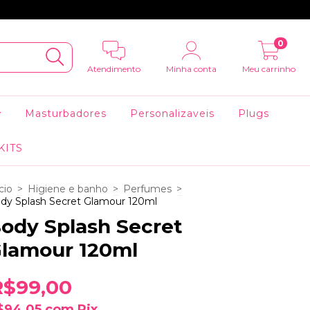
0
Atendimento
Minha conta
Meu carrinho
Masturbadores
Personalizaveis
Plugs
KITS
cio
>
Higiene e banho
>
Perfumes
>
dy Splash Secret Glamour 120ml
ody Splash Secret
lamour 120ml
R$99,00
$94,05
com
Pix