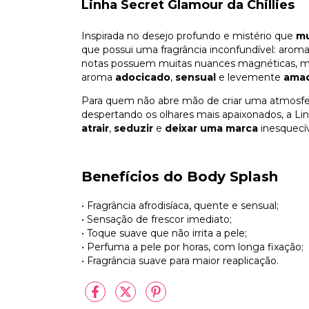
Linha Secret Glamour da Chillies
Inspirada no desejo profundo e mistério que
mu
que possui uma fragrância inconfundível: arom
notas possuem muitas nuances magnéticas, mas
aroma
adocicado
,
sensual
e levemente
amad
Para quem não abre mão de criar uma atmosfera 
despertando os olhares mais apaixonados, a Li
atrair
,
seduzir
e
deixar uma marca
inesquecív
Benefícios do Body Splash
• Fragrância afrodisíaca, quente e sensual;
• Sensação de frescor imediato;
• Toque suave que não irrita a pele;
• Perfuma a pele por horas, com longa fixação;
• Fragrância suave para maior reaplicação.