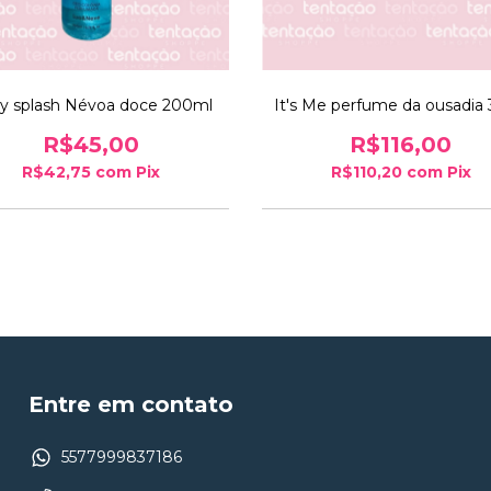
y splash Névoa doce 200ml
It's Me perfume da ousadia
R$45,00
R$116,00
R$42,75
com
Pix
R$110,20
com
Pix
Entre em contato
5577999837186