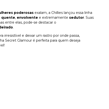
lheres poderosas
exalam, a Chillies lançou essa linha
a
quente
,
envolvente
e extremamente
sedutor
. Suas
 entre elas, pode-se destacar o
eirado
.
irresistível e deixar um rastro por onde passa,
nha Secret Glamour é perfeita para quem deseja
el!