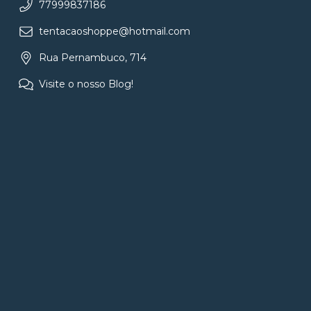
77999837186
tentacaoshoppe@hotmail.com
Rua Pernambuco, 714
Visite o nosso Blog!