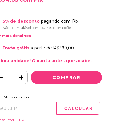
5% de desconto
pagando com Pix
Não acumulável com outras promoções
r mais detalhes
Frete grátis
a partir de
R$399,00
tima unidade! Garanta antes que acabe.
ALTERAR CEP
regas para o CEP:
Meios de envio
CALCULAR
o sei meu CEP