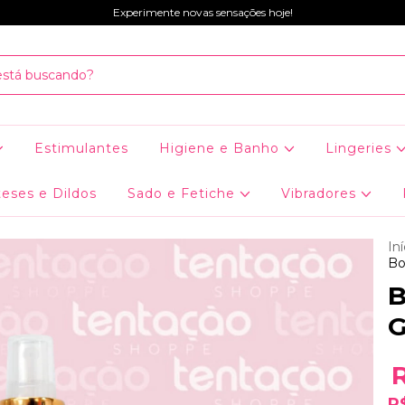
Experimente novas sensações hoje!
Estimulantes
Higiene e Banho
Lingeries
eses e Dildos
Sado e Fetiche
Vibradores
Iní
Bo
B
G
R