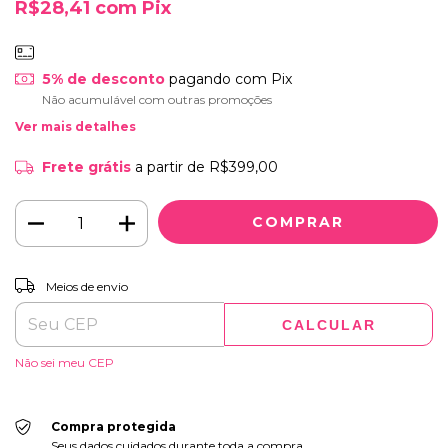
R$28,41
com
Pix
5% de desconto
pagando com Pix
Não acumulável com outras promoções
Ver mais detalhes
Frete grátis
a partir de
R$399,00
ALTERAR CEP
Entregas para o CEP:
Meios de envio
CALCULAR
Não sei meu CEP
Compra protegida
Seus dados cuidados durante toda a compra.