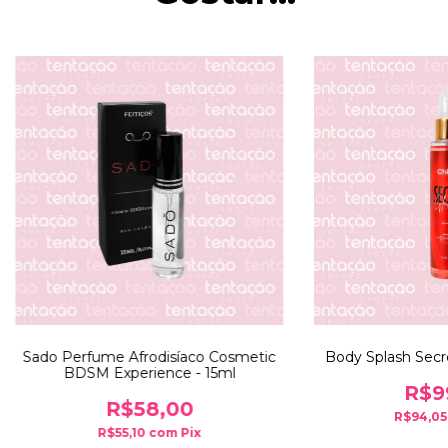
Sado Perfume Afrodisíaco Cosmetic
Body Splash Secr
BDSM Experience - 15ml
R$9
R$58,00
R$94,0
R$55,10
com
Pix