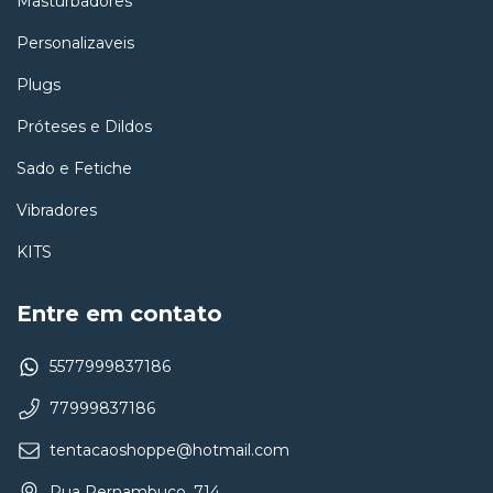
Masturbadores
Personalizaveis
Plugs
Próteses e Dildos
Sado e Fetiche
Vibradores
KITS
Entre em contato
5577999837186
77999837186
tentacaoshoppe@hotmail.com
Rua Pernambuco, 714