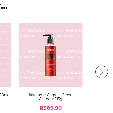
..
320ml
Hidratante Corporal Secret
Creme cla
Glamour 115g
R$89,90
R$