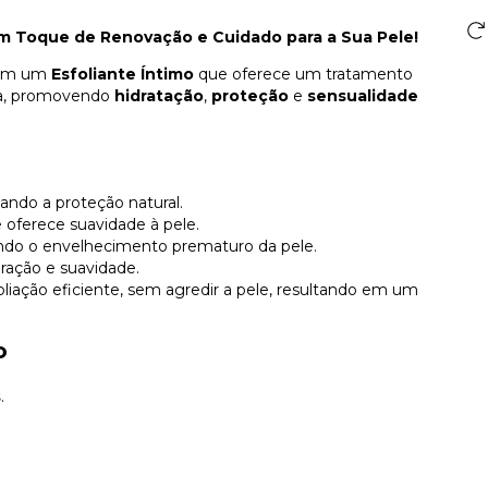
Um Toque de Renovação e Cuidado para a Sua Pele!
ram um
Esfoliante Íntimo
que oferece um tratamento
ina, promovendo
hidratação
,
proteção
e
sensualidade
çando a proteção natural.
 oferece suavidade à pele.
nindo o envelhecimento prematuro da pele.
eração e suavidade.
liação eficiente, sem agredir a pele, resultando em um
o
s
.
.