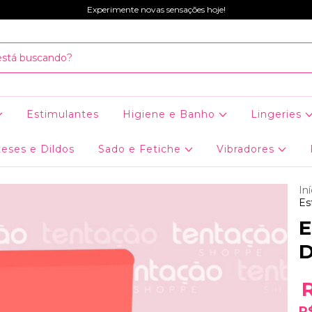
Experimente novas sensações hoje!
Estimulantes
Higiene e Banho
Lingeries
eses e Dildos
Sado e Fetiche
Vibradores
Iní
Es
E
D
R