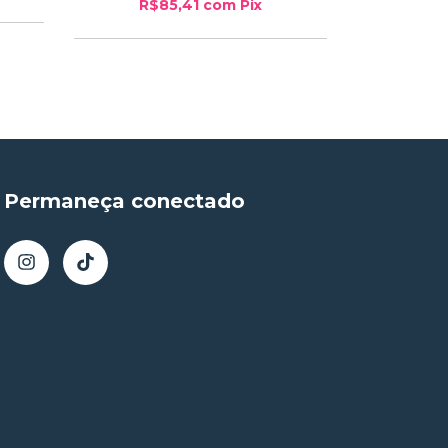
R$85,41
com
Pix
Permaneça conectado