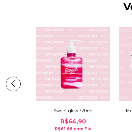
V
ml - Rosas
Sweet glow 320ml
Mo
0
R$64,90
m
Pix
R$61,66
com
Pix