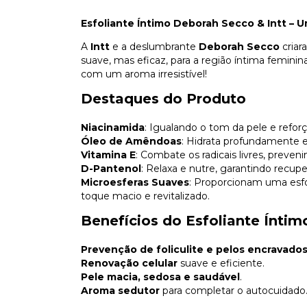
Esfoliante Íntimo Deborah Secco & Intt – 
A
Intt
e a deslumbrante
Deborah Secco
cria
suave, mas eficaz, para a região íntima femin
com um aroma irresistível!
Destaques do Produto
Niacinamida
: Igualando o tom da pele e refor
Óleo de Amêndoas
: Hidrata profundamente e
Vitamina E
: Combate os radicais livres, preve
D-Pantenol
: Relaxa e nutre, garantindo recup
Microesferas Suaves
: Proporcionam uma esfo
toque macio e revitalizado.
Benefícios do Esfoliante Íntim
Prevenção de foliculite e pelos encravado
Renovação celular
suave e eficiente.
Pele macia, sedosa e saudável
.
Aroma sedutor
para completar o autocuidado