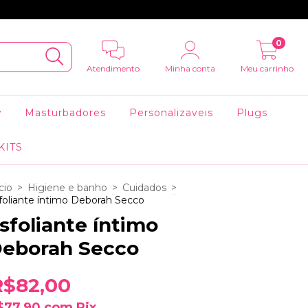
0
Atendimento
Minha conta
Meu carrinho
Masturbadores
Personalizaveis
Plugs
KITS
cio
>
Higiene e banho
>
Cuidados
>
foliante íntimo Deborah Secco
sfoliante íntimo
eborah Secco
R$82,00
$77,90
com
Pix