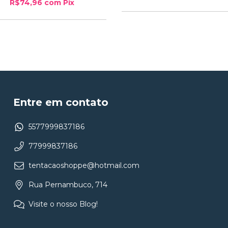
R$74,96
com
Pix
Entre em contato
5577999837186
77999837186
tentacaoshoppe@hotmail.com
Rua Pernambuco, 714
Visite o nosso Blog!